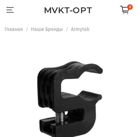
0
MVKT-OPT
Главная
Наши Бренды
Armytek