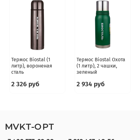
Термос Biostal (1
Термос Biostal Охота
литр), вороненая
(1 литр), 2 чашки,
сталь
зеленый
2 326 руб
2 934 руб
MVKT-OPT