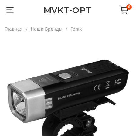
0
MVKT-OPT
Главная
Наши Бренды
Fenix