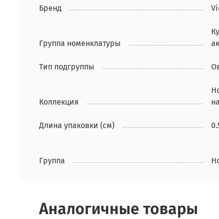
Бренд
Vi
К
Группа номенклатуры
а
Тип подгруппы
О
Н
Коллекция
н
Длина упаковки (см)
0.
Группа
Н
Аналогичные товары