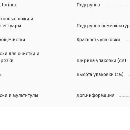
ctorinox
Подгруппа
ухонные ножи и
ксессуары
Подгруппа номенклату
вощечистки
Кратность упаковки
ожи для очистки и
арезки
Ширина упаковки (см)
5
Высота упаковки (см)
ожи и мультитулы
Доп.информация