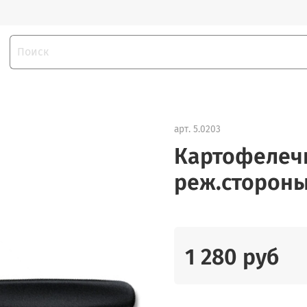
арт.
5.0203
Картофелечис
реж.стороны
1 280 руб