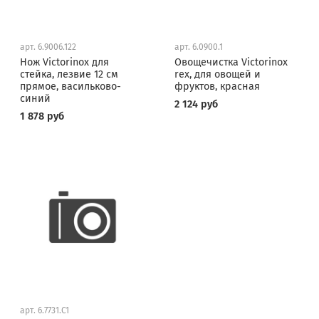
арт.
6.9006.122
арт.
6.0900.1
Нож Victorinox для
Овощечистка Victorinox
стейка, лезвие 12 см
rex, для овощей и
прямое, васильково-
фруктов, красная
синий
2 124 руб
1 878 руб
арт.
6.7731.C1