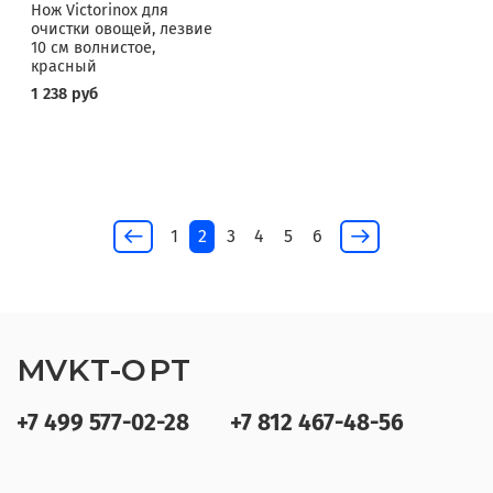
Нож Victorinox для
очистки овощей, лезвие
10 см волнистое,
красный
1 238 руб
1
2
3
4
5
6
MVKT-OPT
+7 499 577-02-28
+7 812 467-48-56