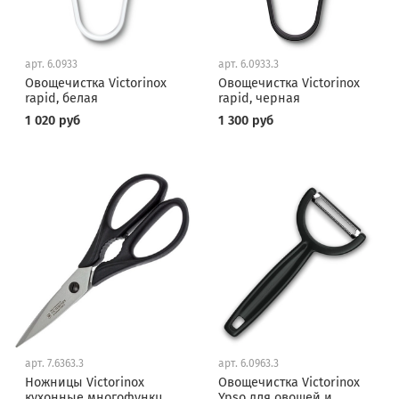
арт.
6.0933
арт.
6.0933.3
Овощечистка Victorinox
Овощечистка Victorinox
rapid, белая
rapid, черная
1 020 руб
1 300 руб
арт.
7.6363.3
арт.
6.0963.3
Ножницы Victorinox
Овощечистка Victorinox
кухонные многофункц,
Ypso для овощей и