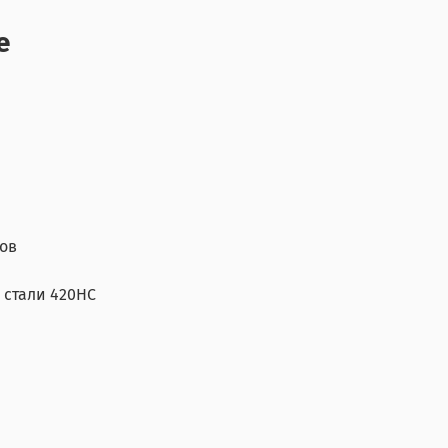
e
ов
 стали 420HC