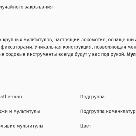
случайного закрывания
ых крупных мультитулов, настоящий локомотив, оснащенн
иксаторами. Уникальная конструкция, позволяющая менят
е ходовые инструменты всегда будут у вас под рукой.
Мул
eatherman
Подгруппа
ожи и мультитулы
Подгруппа номенклату
ольшие мультитулы
Цвет