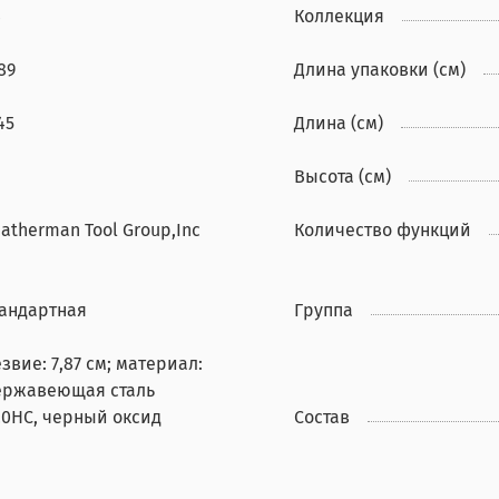
4
Коллекция
89
Длина упаковки (см)
45
Длина (см)
Высота (см)
atherman Tool Group,Inc
Количество функций
тандартная
Группа
звие: 7,87 см; материал:
ержавеющая сталь
20HC, черный оксид
Состав