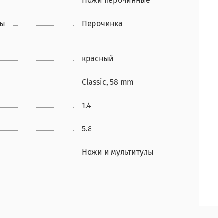
Ножи перочинные
ры
Перочинка
красный
Classic, 58 mm
1.4
5.8
Ножи и мультитулы