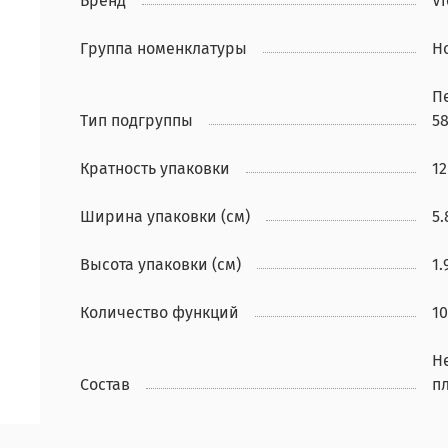
Бренд
Vi
Группа номенклатуры
Н
П
Тип подгруппы
5
Кратность упаковки
12
Ширина упаковки (см)
5.
Высота упаковки (см)
1.
Количество функций
10
Н
Состав
п