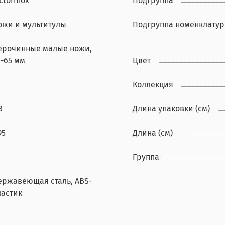
ctorinox
Подгруппа
ожи и мультитулы
Подгруппа номенклату
ерочинные малые ножи,
8-65 мм
Цвет
Коллекция
8
Длина упаковки (см)
95
Длина (см)
Группа
ержавеющая сталь, ABS-
ластик