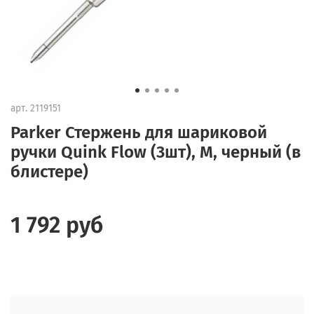
арт.
2119151
Parker Стержень для шариковой
ручки Quink Flow (3шт), M, черный (в
блистере)
1 792 руб