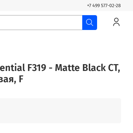
+7 499 577-02-28
ential F319 - Matte Black CT,
ая, F