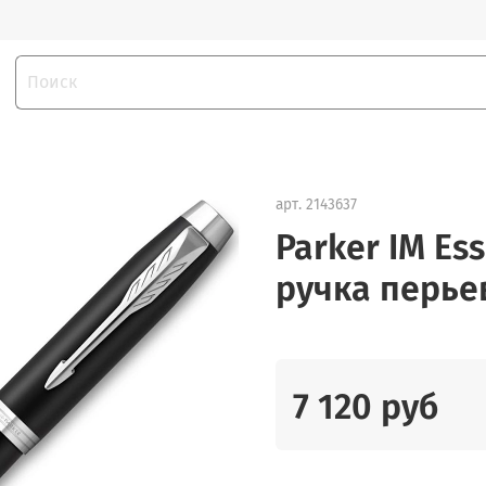
арт.
2143637
Parker IM Ess
ручка перьев
7 120 руб