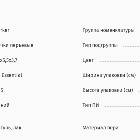
rker
Группа номенклатуры
учки перьевые
Тип подгруппы
х5,5х3,7
Цвет
 Essential
Ширина упаковки (см)
.5
Высота упаковки (см)
иний
Тип ПИ
тунь, лак
Материал пера