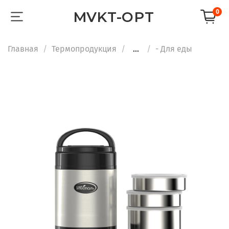
0
MVKT-OPT
Главная
Термопродукция
...
- Для еды