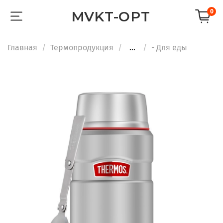
0
MVKT-OPT
Главная
Термопродукция
...
- Для еды