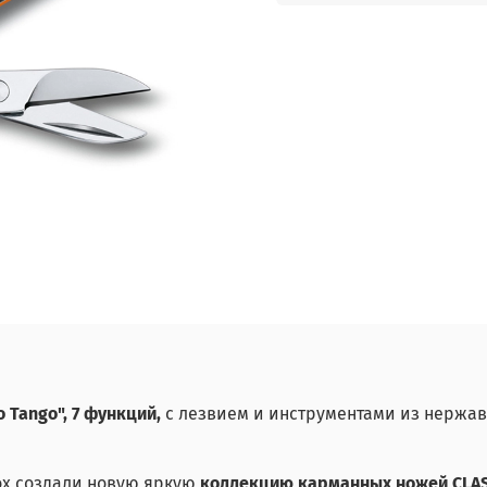
o Tango", 7 функций,
с лезвием и инструментами из нержав
ox создали новую яркую
коллекцию карманных ножей CLAS