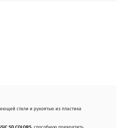
еющей стали и рукоятью из пластика
SIC SD COLORS,
способную превратить