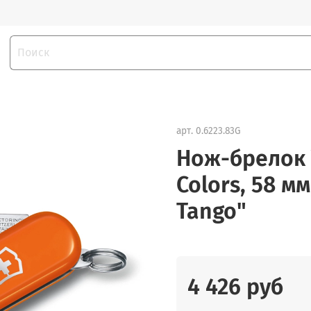
арт.
0.6223.83G
Нож-брелок V
Colors, 58 м
Tango"
4 426 руб