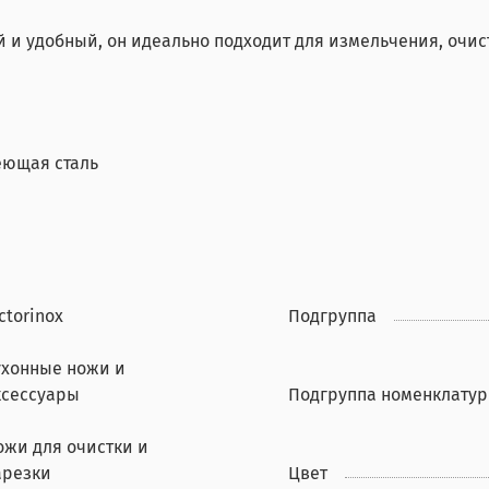
 и удобный, он идеально подходит для измельчения, очис
еющая сталь
ctorinox
Подгруппа
ухонные ножи и
ксессуары
Подгруппа номенклату
ожи для очистки и
арезки
Цвет