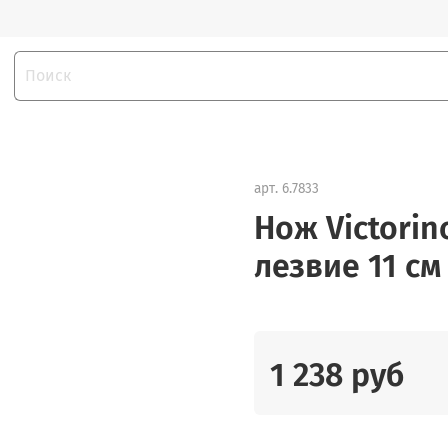
арт.
6.7833
Нож Victorin
лезвие 11 с
1 238 руб