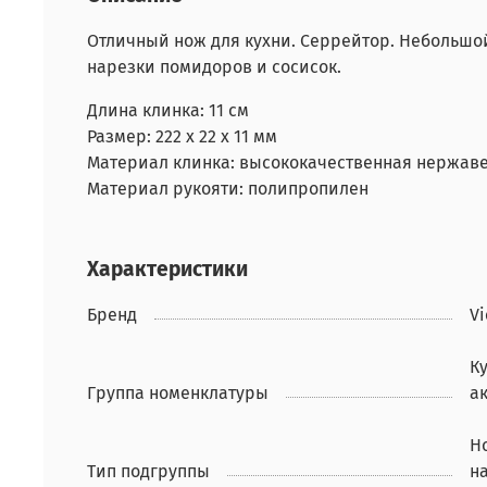
Отличный нож для кухни. Серрейтор. Небольшой
нарезки помидоров и сосисок.
Длина клинка: 11 см
Размер: 222 х 22 х 11 мм
Материал клинка: высококачественная нержав
Материал рукояти:
полипропилен
Характеристики
Бренд
Vi
К
Группа номенклатуры
а
Н
Тип подгруппы
н