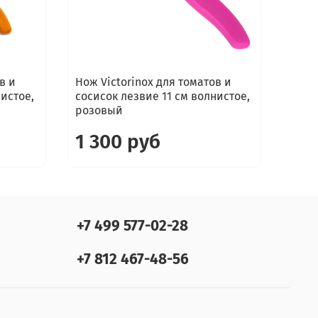
в и
Нож Victorinox для томатов и
Нож 
нистое,
сосисок лезвие 11 см волнистое,
соси
розовый
сини
1 300 руб
1 
+7 499 577-02-28
+7 812 467-48-56