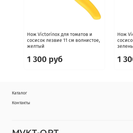
Нож Victorinox для томатов и
Нож Vi
сосисок лезвие 11 см волнистое,
сосисо
желтый
зелен
1 300 руб
1 30
Каталог
Контакты
MVKT-OPT