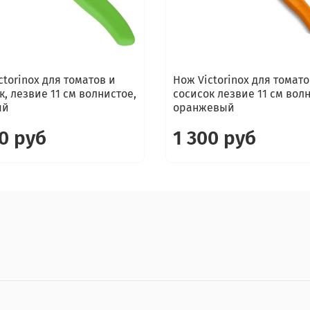
ctorinox для томатов и
Нож Victorinox для томато
к, лезвие 11 см волнистое,
сосисок лезвие 11 см вол
ый
оранжевый
0 руб
1 300 руб