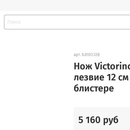
арт.
6.8103.12B
Нож Victori
лезвие 12 см прямое, чёрный, 
блистере
5 160 руб