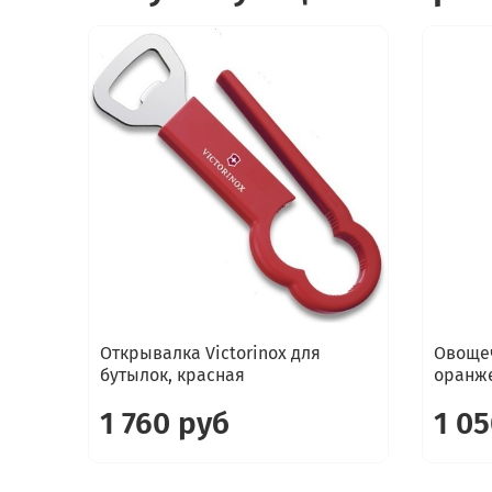
Открывалка Victorinox для
Овощеч
бутылок, красная
оранж
1 760 руб
1 0