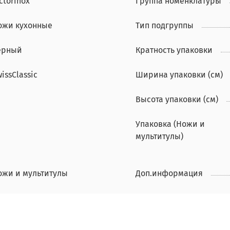
ctorinox
Группа номенклатуры
ожи кухонные
Тип подгруппы
ерный
Кратность упаковки
issClassic
Ширина упаковки (см)
Высота упаковки (см)
Упаковка (Ножи и
мультитулы)
ожи и мультитулы
Доп.информация