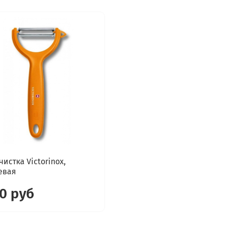
истка Victorinox,
евая
50 руб