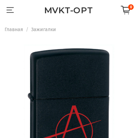
0
MVKT-OPT
Главная
Зажигалки