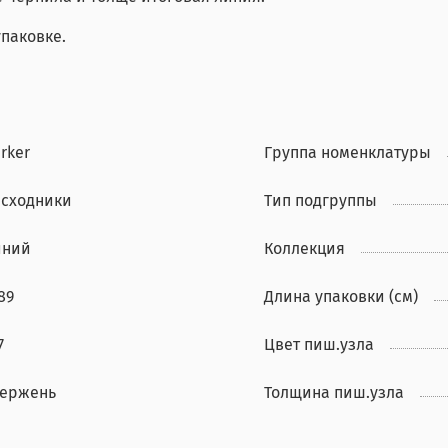
паковке.
rker
Группа номенклатуры
асходники
Тип подгруппы
иний
Коллекция
89
Длина упаковки (см)
7
Цвет пиш.узла
тержень
Толщина пиш.узла