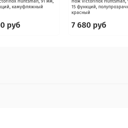
ctorinox Huntsman, 91 мм,
Нож Victorinox Huntsman, 
кций, камуфляжный
15 функций, полупрозра
красный
40 руб
7 680 руб