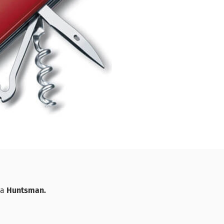
ра
Huntsman.