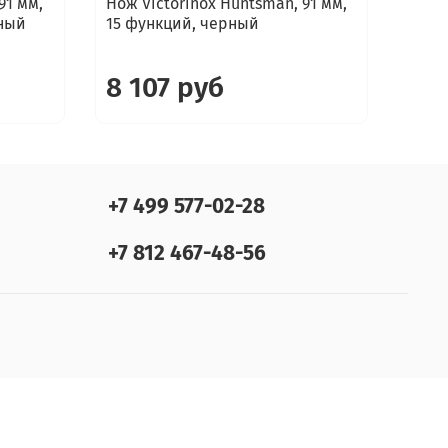
91 мм,
Нож Victorinox Huntsman, 91 мм,
Нож V
чный
15 функций, черный
15 ф
сере
8 107 руб
9 
+7 499 577-02-28
+7 812 467-48-56