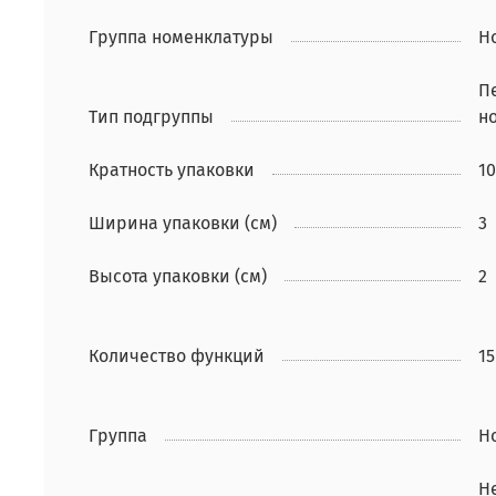
Группа номенклатуры
Н
П
Тип подгруппы
но
Кратность упаковки
10
Ширина упаковки (см)
3
Высота упаковки (см)
2
Количество функций
15
Группа
Н
Н