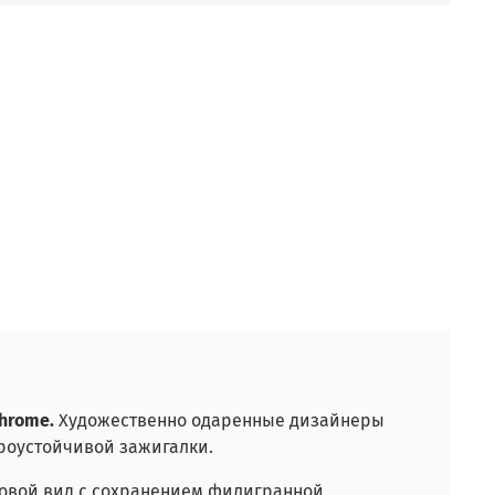
Chrome.
Художественно одаренные дизайнеры
роустойчивой зажигалки.
ровой вид с сохранением филигранной