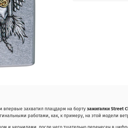
ом впервые захватил плацдарм на борту
зажигалки Street 
инальными работами, как, к примеру, на этой модели вет
шом и чернилами, после чего тщательно перенесен в циф