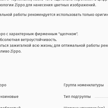
нологии Zippo для нанесения цветных изображений.
льной работы рекомендуется использовать только оригин
ppo с характерным фирменным "щелчком".
абсолютная ветроустойчивость.
аться зажигалкой всю жизнь; для оптимальной работы ре
ливо Zippo.
ippo
Группа номенклатуры
ензиновые
Тип подгруппы